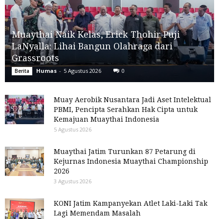
Muaythai Naik Kelas, Erick Thohir Puji
LaNyalla: Lihai Bangun Olahraga dari
Grassroots
Humas
-
5 Agustus 2026
0
Berita
Muay Aerobik Nusantara Jadi Aset Intelektual
PBMI, Pencipta Serahkan Hak Cipta untuk
Kemajuan Muaythai Indonesia
5 Agustus 2026
Muaythai Jatim Turunkan 87 Petarung di
Kejurnas Indonesia Muaythai Championship
2026
3 Agustus 2026
KONI Jatim Kampanyekan Atlet Laki-Laki Tak
Lagi Memendam Masalah