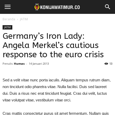
Beranda
JATIM
JATIM
Germany’s Iron Lady:
Angela Merkel’s cautious
response to the euro crisis
Penulis
Humas
-
14 Januari 2013
13
Sed a velit vitae nunc porta iaculis. Aliquam tempus rutrum diam,
non tincidunt odio pharetra vitae. Nulla facilisi. Duis sed laoreet
dui. Duis a risus nec erat tincidunt feugiat. Cras dui velit, luctus
vitae volutpat vitae, vestibulum vitae orci.
Cras mattis consectetur purus sit amet fermentum. Nullam quis